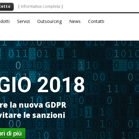
cetto
|
Informativa completa
|
dotti
Servizi
Outsourcing
News
Contatti
GIO 2018
ore la nuova GDPR
itare le sanzioni
ri di più