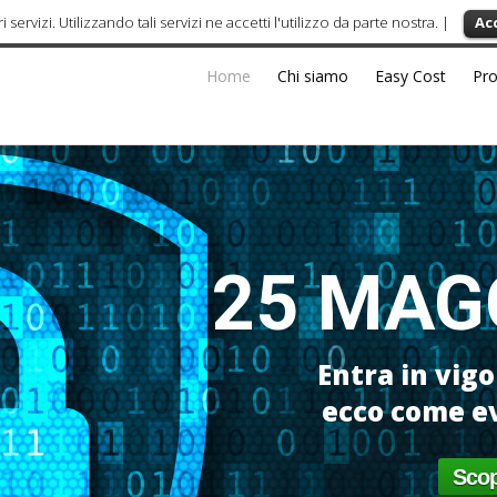
i servizi. Utilizzando tali servizi ne accetti l'utilizzo da parte nostra. |
Ac
Home
Chi siamo
Easy Cost
Pro
25 MAG
Entra in vig
ecco come ev
Scop